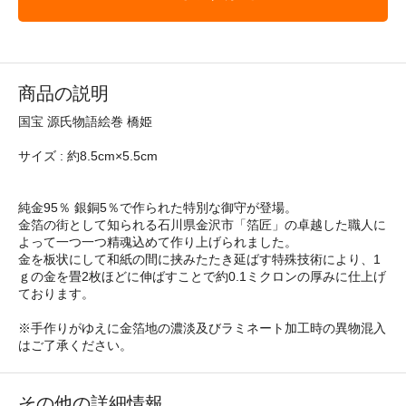
商品の説明
国宝 源氏物語絵巻 橋姫
サイズ : 約8.5cm×5.5cm
純金95％ 銀銅5％で作られた特別な御守が登場。
金箔の街として知られる石川県金沢市「箔匠」の卓越した職人に
よって一つ一つ精魂込めて作り上げられました。
金を板状にして和紙の間に挟みたたき延ばす特殊技術により、1
ｇの金を畳2枚ほどに伸ばすことで約0.1ミクロンの厚みに仕上げ
ております。
※手作りがゆえに金箔地の濃淡及びラミネート加工時の異物混入
はご了承ください。
その他の詳細情報