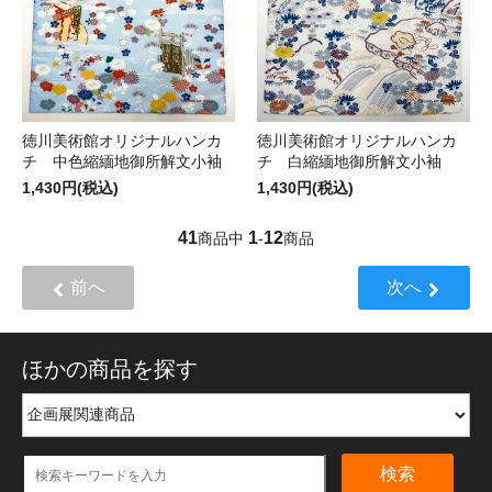
徳川美術館オリジナルハンカ
徳川美術館オリジナルハンカ
チ 中色縮緬地御所解文小袖
チ 白縮緬地御所解文小袖
1,430円(税込)
1,430円(税込)
41
1
12
商品中
-
商品
前へ
次へ
ほかの商品を探す
検索