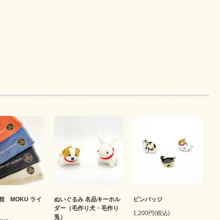
館 MOKU ライ
ぬいぐるみ 名品キーホル
ピンバッジ
ダー（毛作り犬・毛作り
1,200円(税込)
兎）