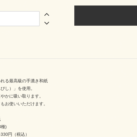
われる最高級の手漉き和紙
んぴし）」を使用。
速やかに吸い取ります。
てもお使いいただけます。
紙
8種)
30円（税込）