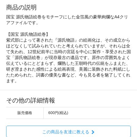
商品の説明
国宝 源氏物語絵巻をモチーフにした金箔風の豪華絢爛なA4クリ
アファイルです。
【国宝 源氏物語絵巻】
紫式部によって著された『源氏物語』の絵画化は、その成立から
ほどなくして試みられていたと考えられていますが、それらは全
て失われ、12世紀前半に当時の宮廷を中心に製作・享受された国
宝「源氏物語絵巻」が現存最古の遺品です。原作の雰囲気をよく
伝えているにとどまらず、爛熟した王朝時代の伝統をふまえた、
研ぎ澄まされた感性による絵画表現、美麗に装飾された料紙にし
たためられた、詞書の優美な書など、今も見る者を魅了してくれ
ます。
その他の詳細情報
販売価格
600円(税込)
この商品を友達に教える